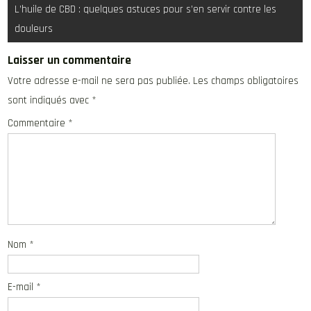
L’huile de CBD : quelques astuces pour s’en servir contre les
l’article
douleurs
Laisser un commentaire
Votre adresse e-mail ne sera pas publiée.
Les champs obligatoires
sont indiqués avec
*
Commentaire
*
Nom
*
E-mail
*