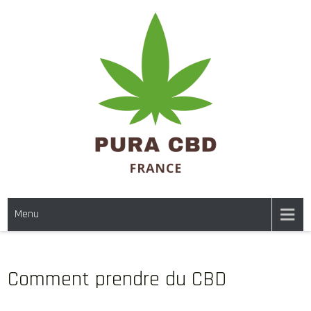
Skip
to
content
PURA CBD FRANCE
Le site du cannabidiol
Menu
Comment prendre du CBD